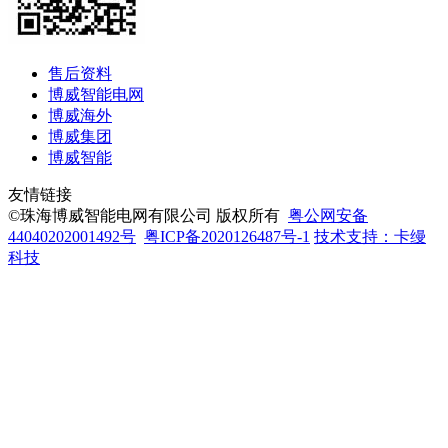
售后资料
博威智能电网
博威海外
博威集团
博威智能
友情链接
©珠海博威智能电网有限公司 版权所有
粤公网安备
44040202001492号
粤ICP备2020126487号-1
技术支持：卡缦
科技