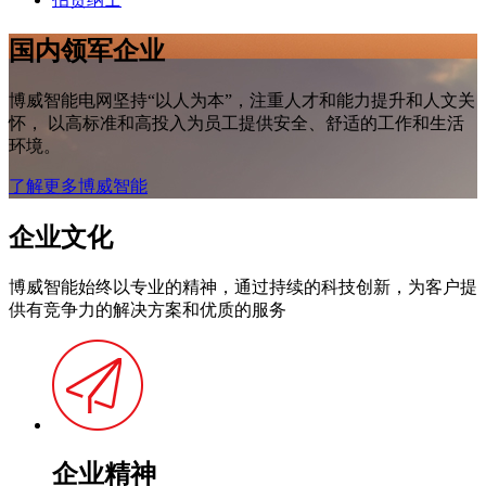
国内领军企业
博威智能电网坚持“以人为本”，注重人才和能力提升和人文关
怀， 以高标准和高投入为员工提供安全、舒适的工作和生活
环境。
了解更多博威智能
企业文化
博威智能始终以专业的精神，通过持续的科技创新，为客户提
供有竞争力的解决方案和优质的服务
企业精神