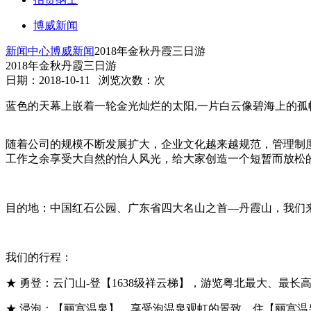
博威新闻
新闻中心
博威新闻
2018年金秋丹霞三日游
2018年金秋丹霞三日游
日期：2018-10-11 浏览次数：
次
蓝色的天幕上嵌着一轮金光灿烂的太阳,一片白云像碧海上的孤
随着公司的规模不断发展扩大，企业文化越来越规范，管理制
工作之余享受大自然的怡人风光，给大家创造一个短暂而放松
目的地：中国红石公园、广东省四大名山之首—丹霞山，我们
我们的行程：
★ 勇登：云门山-登【1638级祥云梯】，游览粤北最大、最
★ 浸泡：【丽宫温泉】，享受泡温泉观虹的景致，住【丽宫