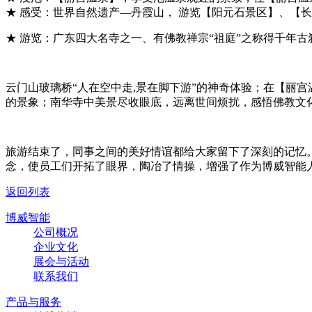
★ 感受：世界自然遗产—丹霞山， 游览【阳元石景区】、【长
★ 游览：广东四大名寺之一、有佛教禅宗“祖庭”之称得千年古
云门山玻璃桥“人在空中走,景在脚下游”的神奇体验；在【丽
的景象；南华寺中美景尽收眼底，远离世间烦扰，感悟佛教文
旅游结束了，同事之间的美好情谊都给大家留下了深刻的记忆
念，使员工们开拓了眼界，陶冶了情操，增强了作为博威智能
返回列表
博威智能
公司概况
企业文化
展会与活动
联系我们
产品与服务